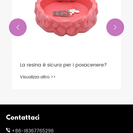


La resina è sicura per i posacenere?
Visualizza altro >>
Contattaci
+86-18367765296