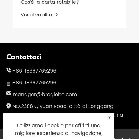
s'è la carta rotabile?
Quali so
buone s
ualizza altro >>
Visualizz
Contattaci
+86-18367765296
+86-18367765296
manager@broglobe.com
NO.2388 Qiyuan Road, città di Longgang,
città di Wenzhou, provincia di Zhejiang, Cina
X
Utilizziamo i cookie per offrirti una
migliore esperienza di navigazione,